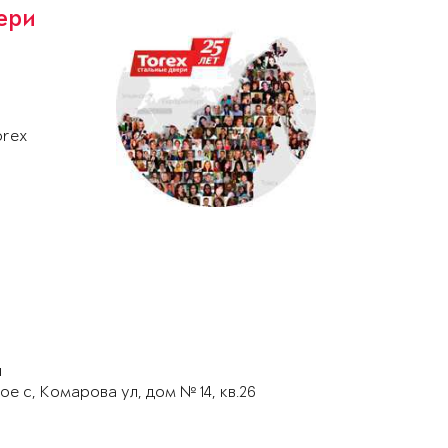
ери
о
orex
ч
е с, Комарова ул, дом № 14, кв.26