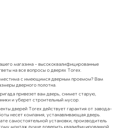
нашего магазина - высококвалифицированные
веты на все вопросы о дверях Torex.
совместима с имеющимся дверным проемом? Вам
азмеры дверного полотна.
игада привезет вам дверь, снимет старую,
чники и уберет строительный мусор.
менты дверей Torex действует гарантия от завода-
оты несет компания, устанавливающая дверь.
тате самостоятельной установки, производитель
этому монтаж лучше доверить квалифицированной