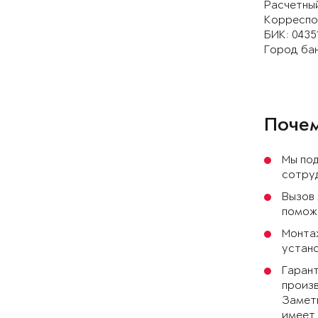
Расчетный
Корреспон
БИК: 0435
Город бан
Почем
Мы по
сотруд
Вызов
поможе
Монтаж
устано
Гарант
произв
Заметь
имеет