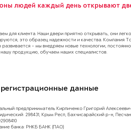
оны людей каждый день открывают дв
ем для клиента. Наши двери приятно открывать, они легк
руются, это образец надежности и качества. Компания T
 развивается – мы внедряем новые технологии, постоянно
 нашу продукцию, обучаем наших специалистов.
 регистрационные данные
альный предприниматель Кирпиченко Григорий Алексееви
дический: 298431, Крым Респ, Бахчисарайский р-н, Песчано
02908410
ние банка: РНКБ БАНК (ПАО)