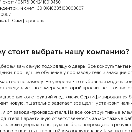
 счет: 40817810042410010460
дентский счет: 30101810335100000607
10607
ка: Г. Симферополь
у стоит выбрать нашу компанию?
дберем вам самую подходящую дверь. Все консультанты 
ники, прошедшие обучение у производителя и знающие от
 мастера по замеру. Не уверены, что выбранная модель 
т специалист по замерам, который просчитает точные р
 дверных конструкций «под ключ». Сертифицированная бр
вит новую, тщательно заделает все щели, установит нали
ия от завода-производителя. На все конструктивные эле
одителя. Гарантийную ответственность за монтажные раб
те: если дверная конструкция была повреждена в резуль
 право отказать в гарантийном обслуживании. Именно по