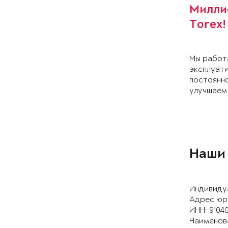
Милли
Torex!
Мы работа
эксплуати
постоянно
улучшаем
Наши
Индивиду
Адрес юри
ИНН: 9104
Наименова