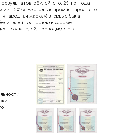
 результатов юбилейного, 25-го, года
сии - 2014». Ежегодная премия народного
 - «Народная марка») впервые была
обедителей построено в форме
их покупателей, проводимого в
альности
оки
го