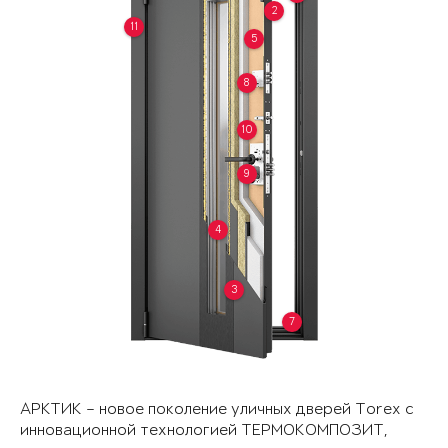
2
11
5
8
10
9
4
3
7
АРКТИК – новое поколение уличных дверей Torex с
инновационной технологией ТЕРМОКОМПОЗИТ,