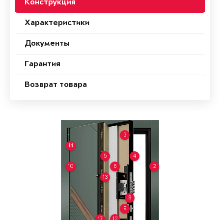
Конструкция
Характеристики
Документы
Гарантия
Возврат товара
3
14
5
4
10
6
2
13
8
9
17
12