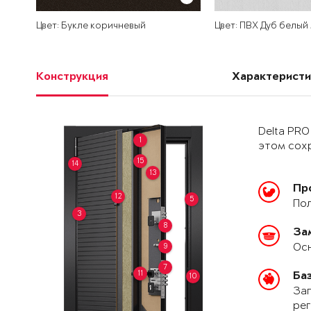
Цвет: Букле коричневый
Цвет: ПВХ Дуб белый
Конструкция
Характеристи
Delta PRO
1
этом сохр
15
14
13
Пр
12
5
Пол
3
8
За
Осн
9
7
11
Ба
10
Зап
рег