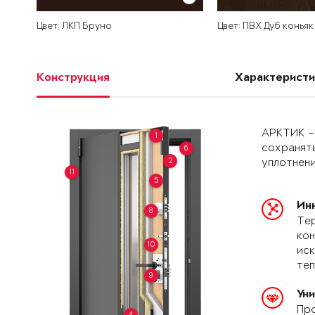
Цвет: ЛКП Бруно
Цвет: ПВХ Дуб коньяк
Конструкция
Характеристи
АРКТИК –
1
сохранять
6
2
уплотнени
11
5
Ин
8
Тер
кон
10
иск
теп
9
Ун
Про
4