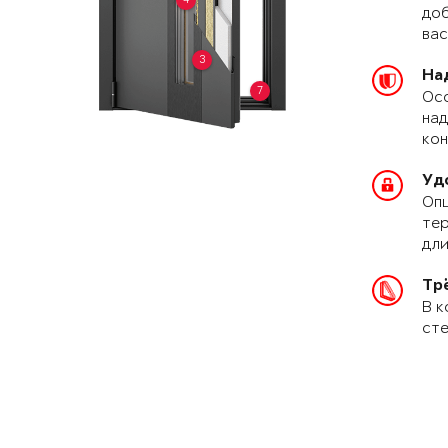
доб
вас
3
На
7
Осо
над
кон
Уд
Опц
тер
дли
Тр
В к
сте