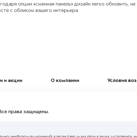
годаря опции «сменная панель» дизайн легко обновить, не
сте с обликом вашего интерьера.
и и акции
О компании
Условия во
Все права защищены.
льно информационный характер и ни при каких условиях н