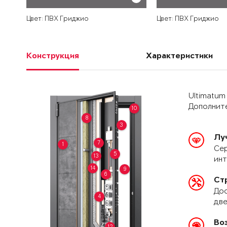
Цвет: ПВХ Гриджио
Цвет: ПВХ Гриджио
Конструкция
Характеристики
Ultimatum
Дополните
10
8
3
Лу
7
1
Сер
5
13
ин
14
9
6
Ст
Дос
4
две
Во
12