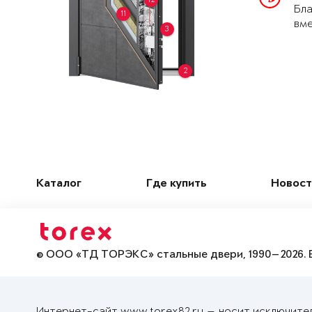
Бла
11
вме
3
2
Каталог
Где купить
Новост
© ООО «ТД ТОРЭКС» стальные двери, 1990—2026. 
Интернет-сайт www.torex82.ru — носит исключите